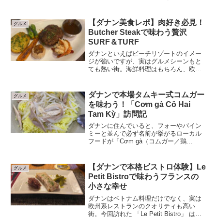
という日に選びたいのがRed Sky
Steakhouse。長年営業を続ける老舗的存
在で、在住者や欧米人コミュニティから
【ダナン美食レポ】肉好き必見！
グルメ
も評価の高い...
Butcher Steakで味わう贅沢
SURF＆TURF
ダナンといえばビーチリゾートのイメー
ジが強いですが、実はグルメシーンもと
ても熱い街。海鮮料理はもちろん、欧米
スタイルのステーキハウスも数多く存在
します。今回はその中でも特に人気の
「Butcher Steak」で、看板メニューの
ダナンで本場タムキー式コムガー
グルメ
SURF＆TU...
を味わう！「Cơm gà Cô Hai
Tam Kỳ」訪問記
ダナンに住んでいると、フォーやバイン
ミーと並んで必ず名前が挙がるローカル
フードが「Cơm gà（コムガー／鶏
飯）」。その中でも、タムキー式のコム
ガーが食べられると評判のお店が 「Cơm
gà Cô Hai Tam Kỳ」 です。地元の人は
【ダナンで本格ビストロ体験】Le
グルメ
も...
Petit Bistroで味わうフランスの
小さな幸せ
ダナンはベトナム料理だけでなく、実は
欧州系レストランのクオリティも高い
街。今回訪れた 「Le Petit Bistro」 は、