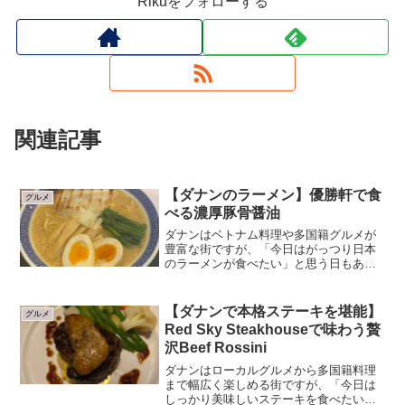
Rikuをフォローする
関連記事
【ダナンのラーメン】優勝軒で食
グルメ
べる濃厚豚骨醤油
ダナンはベトナム料理や多国籍グルメが
豊富な街ですが、「今日はがっつり日本
のラーメンが食べたい」と思う日もある
はず。そんなときにおすすめしたいの
が、アントン地区にあるラーメン優勝軒
です。在住日本人の間でも知られた存在
【ダナンで本格ステーキを堪能】
グルメ
で、しっかりとした味のラー...
Red Sky Steakhouseで味わう贅
沢Beef Rossini
ダナンはローカルグルメから多国籍料理
まで幅広く楽しめる街ですが、「今日は
しっかり美味しいステーキを食べたい」