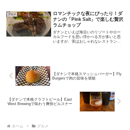
その中でも“気取らず楽しめる本格フレン
チ”として評判の一軒。ワイン片手にゆっ
くり食事をしたい時にぴったりのビスト
ロマンチックな夜にぴったり！ダ
グルメ
ロ...
ナンの「Pink Salt」で楽しむ贅沢
ラムチョップ
ダナンといえば海沿いのリゾートやロー
カルフードを思い浮かべる方が多いと思
いますが、実はおしゃれなレストランも
どんどん増えてきています。今回ご紹介
するのは、まるでヨーロッパに迷い込ん
だような雰囲気のレストラン「Pink
Salt」。特にラムチ...
【ダナンで本格スマッシュバーガー】Fly
Burgersで肉の旨味を堪能
【ダナンで本格クラフトビール】East
West Brewingで味わう爽快ピルスナー
ホーム
グルメ