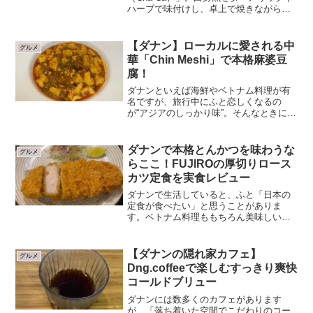
ハーブで味付けし、卓上で焼きながら食
べるスタイルは、他のベトナム料理とは
一線を画す存在です。数ある専門店の中
でも人気を誇るのがCha Ca Thang
【ダナン】ローカルに愛される中
グルメ
Long。...
華「Chin Meshi」で本格麻婆豆
腐！
ダナンといえば海鮮やベトナム料理が有
名ですが、旅行中にふと恋しくなるの
が“アジアのしっかり味”。そんなときに出
会ったのが、中華料理店「Chin
Meshi（チンメシ）」。在住者にも旅行者
にも人気の一軒です。今回は看板メニュ
ダナンで本格とんかつを味わうな
グルメ
ーの麻婆豆腐をいた...
らここ！FUJIROの厚切りロース
カツ定食を実食レビュー
ダナンで生活していると、ふと「日本の
定食が食べたい」と思うことがありま
す。ベトナム料理ももちろん美味しいの
ですが、サクサクのとんかつに炊き立て
のご飯、味噌汁という組み合わせが恋し
くなる日もあります。そんな時におすす
【ダナンの隠れ家カフェ】
グルメ
めしたいのが、ダナンで日本...
Dng.coffeeで楽しむすっきり爽快
コールドブリュー
ダナンには数多くのカフェがあります
が、「落ち着いた空間でこだわりのコー