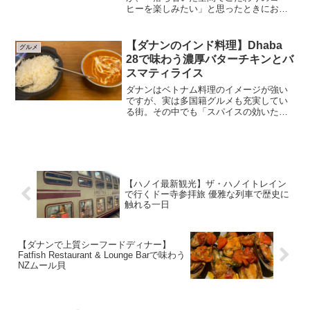
ヒーを楽しみたい」と思ったときにおす
すめしたいのがDng.coffee。観光客で賑
わう大型カフェとは少し違い、どこかロ
ーカル感とセンスの良さが共存する一軒
【ダナンのインド料理】Dhaba
グルメ
です。在住者の間...
28で味わう濃厚バターチキンとバ
スマティライス
ダナンはベトナム料理のイメージが強い
ですが、実は多国籍グルメも充実してい
る街。その中でも「スパイスの効いた本
格インド料理が食べたい」と思ったとき
におすすめしたいのがDhaba 28です。在
住者の間でも評価が高く、観光客だけで
なく欧米系のゲス...
【ハノイ最新観光】ザ・ハノイトレイン
で行くドー寺参拝旅 優雅な列車で歴史に
触れる一日
【ダナンで上質シーフードディナー】
Fatfish Restaurant & Lounge Barで味わう
NZムール貝