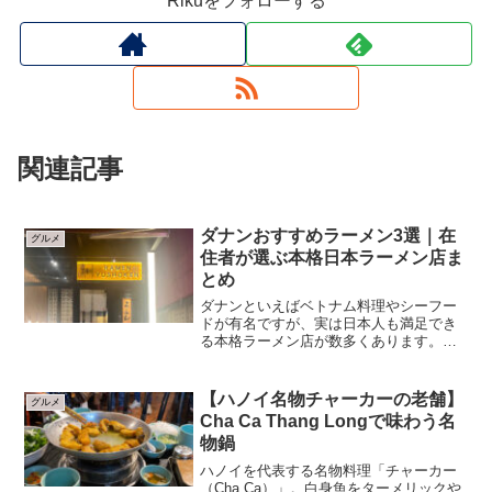
Rikuをフォローする
関連記事
ダナンおすすめラーメン3選｜在
グルメ
住者が選ぶ本格日本ラーメン店ま
とめ
ダナンといえばベトナム料理やシーフー
ドが有名ですが、実は日本人も満足でき
る本格ラーメン店が数多くあります。旅
行中に日本の味が恋しくなった時や、駐
在生活で定期的にラーメンを食べたくな
る方も多いのではないでしょうか。今回
【ハノイ名物チャーカーの老舗】
グルメ
は、私が実際に訪れた中で...
Cha Ca Thang Longで味わう名
物鍋
ハノイを代表する名物料理「チャーカー
（Cha Ca）」。白身魚をターメリックや