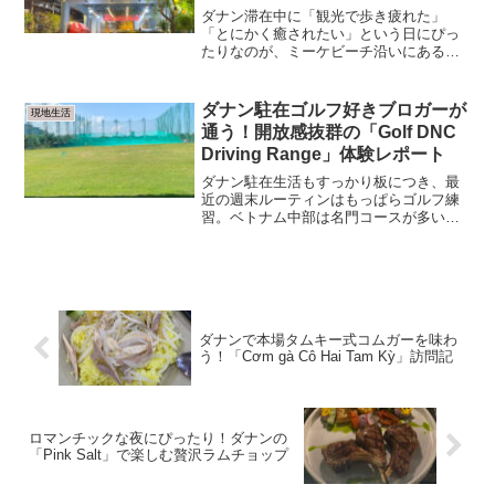
ダナン滞在中に「観光で歩き疲れた」
「とにかく癒されたい」という日にぴっ
たりなのが、ミーケビーチ沿いにある
Sen Tài Thu Đà Nẵng。ローカル価格で本
格的なマッサージが受けられる、旅行者
にも在住者にも人気のスパです。場所お
ダナン駐在ゴルフ好きブロガーが
現地生活
店はミー...
通う！開放感抜群の「Golf DNC
Driving Range」体験レポート
ダナン駐在生活もすっかり板につき、最
近の週末ルーティンはもっぱらゴルフ練
習。ベトナム中部は名門コースが多いこ
とで有名ですが、ラウンド前の調整や平
日のリフレッシュに欠かせないのが練習
場です。今回ご紹介するのは、在住者の
間でもじわじわ人気が高ま...
ダナンで本場タムキー式コムガーを味わ
う！「Cơm gà Cô Hai Tam Kỳ」訪問記
ロマンチックな夜にぴったり！ダナンの
「Pink Salt」で楽しむ贅沢ラムチョップ